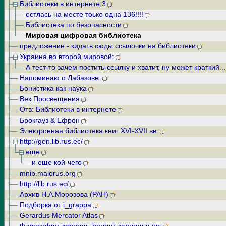
Библиотеки в интернете 3
остлась на месте тоько одна 136!!!!
Библиотека по безопасности
Мировая цифровая библиотека
предложение - кидать сюды ссылочки на библиотеки
Украина во второй мировой:
А тест-то зачем постить-ссылку и хватит, ну может краткий...
Напоминаю о Лабазове:
Бонистика как наука
Век Просвещения
Отв: Библиотеки в интернете
Брокгауз & Ефрон
Электронная библиотека книг XVI-XVII вв.
http://gen.lib.rus.ec/
еще
и еще кой-чего
mnib.malorus.org
http://lib.rus.ec/
Архив Н.А.Морозова (РАН)
Подборка от i_grappa
Gerardus Mercator Atlas