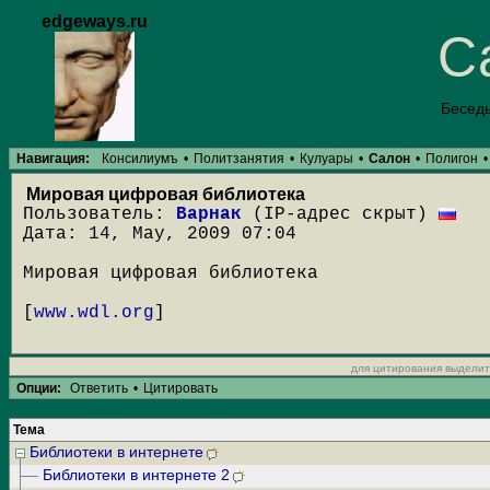
edgeways.ru
С
Беседы
Навигация:
Консилиумъ
•
Политзанятия
•
Кулуары
•
Салон
•
Полигон
•
Мировая цифровая библиотека
Пользователь:
Bapнак
(IP-адрес скрыт)
Дата: 14, May, 2009 07:04
Мировая цифровая библиотека
[
www.wdl.org
]
для цитирования выделит
Опции:
Ответить
•
Цитировать
Тема
Библиотеки в интернете
Библиотеки в интернете 2