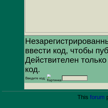
Незарегистрированн
ввести код, чтобы пу
Действителен только
код.
Введите код:
This
forum
p