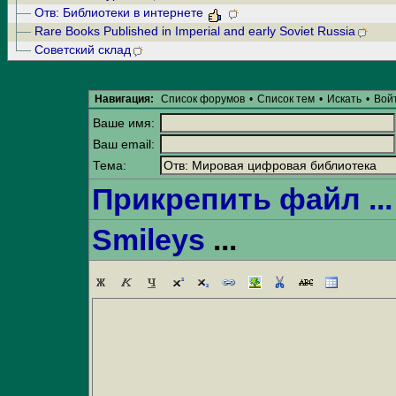
Отв: Библиотеки в интернете
Rare Books Published in Imperial and early Soviet Russia
Советский склад
Навигация:
Список форумов
•
Список тем
•
Искать
•
Вой
Ваше имя:
Ваш email:
Тема:
Прикрепить файл ...
Smileys
...