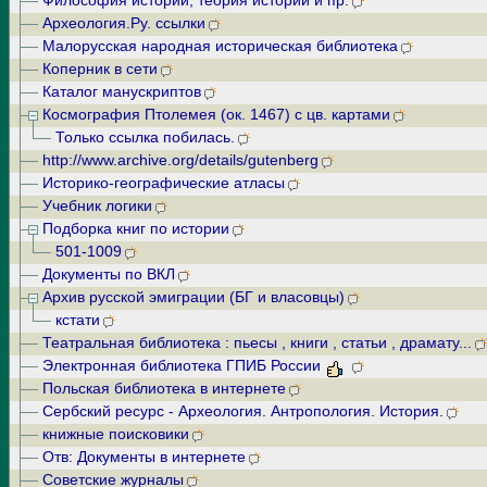
Философия истории, теория истории и пр.
Археология.Ру. ссылки
Малорусская народная историческая библиотека
Коперник в сети
Каталог манускриптов
Космография Птолемея (ок. 1467) с цв. картами
Только ссылка побилась.
http://www.archive.org/details/gutenberg
Историко-географические атласы
Учебник логики
Подборка книг по истории
501-1009
Документы по ВКЛ
Архив русской эмиграции (БГ и власовцы)
кстати
Театральная библиотека : пьесы , книги , статьи , драмату...
Электронная библиотека ГПИБ России
Польская библиотека в интернете
Сербский ресурс - Археология. Антропология. История.
книжные поисковики
Отв: Документы в интернете
Советские журналы