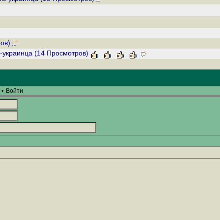
ров)
а-украинца (14 Просмотров)
•
Войти