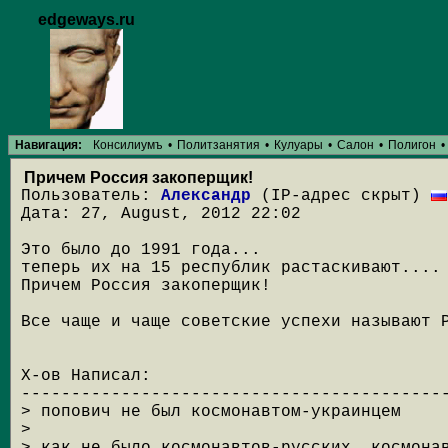
edgeways.ru
Навигация:
Консилиумъ
•
Политзанятия
•
Кулуары
•
Салон
•
Полигон
•
Причем Россия закоперщик!
Пользователь:
Александр
(IP-адрес скрыт)
Дата: 27, August, 2012 22:02
Это было до 1991 года...
теперь их на 15 республик растаскивают....
Причем Россия закоперщик!
Все чаще и чаще советские успехи называют 
Х-ов Написал:
------------------------------------------
> попович не был космонавтом-украинцем
>