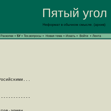
Пятый угол
Неформат в обычном смысле. (архив)
Раскопки
•
5У
•
Тех.вопросы
•
Новая тема
•
Искать
•
Войти
•
Лента
Росийскими...
-------------