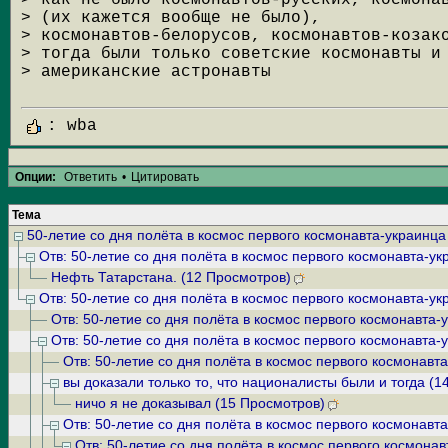
> как не было космонавтов-русских, космона
> (их кажется вообще не было),
> космонавтов-белорусов, космонавтов-козак
> тогда были только советские космонавты и
> американские астронавты
: wba
Опции:
Ответить
•
Цитировать
Тема
50-летие со дня полёта в космос первого космонавта-украинца
Отв: 50-летие со дня полёта в космос первого космонавта-у
Нефть Татарстана. (12 Просмотров)
Отв: 50-летие со дня полёта в космос первого космонавта-у
Отв: 50-летие со дня полёта в космос первого космонавта-
Отв: 50-летие со дня полёта в космос первого космонавта-
Отв: 50-летие со дня полёта в космос первого космонавт
вы доказали только то, что националисты были и тогда (1
ничо я не доказывал (15 Просмотров)
Отв: 50-летие со дня полёта в космос первого космонавт
Отв: 50-летие со дня полёта в космос первого космона