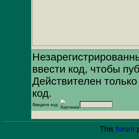
Незарегистрированн
ввести код, чтобы пу
Действителен только
код.
Введите код:
This
forum
p