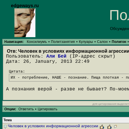
edgeways.ru
По
Обсужден
Навигация:
Консилиумъ
•
Политзанятия
•
Кулуары
•
Салон
•
Полигон
•
Отв: Человек в условиях информационной агресси
Пользователь:
Али Бей
(IP-адрес скрыт)
Дата: 26, January, 2013 22:49
Цитата:
ИХ - потребление, НАШЕ - познание. Пища плоткая - п
А познания верой - разве не бывает? По-мое
для цитирования выделит
Опции:
Ответить
•
Цитировать
Тема
Человек в условиях информационной агрессии