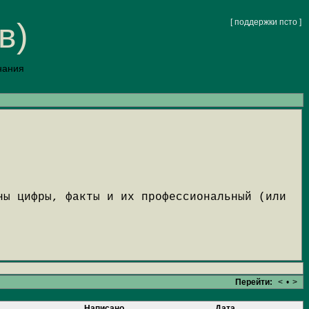
в)
[ поддержки псто ]
нания
ны цифры, факты и их профессиональный (или
Перейти:
<
•
>
Написано
Дата