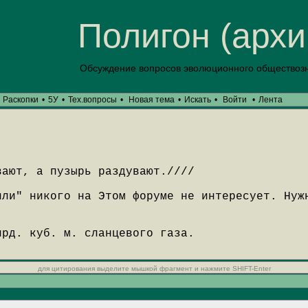
Полигон (архи
Обсуждение вопросов эволюционного обществоз
Раскопки
•
5У
•
Тех.вопросы
•
Новая тема
•
Искать
•
Войти
•
Лента
вают, а пузырь раздувают.////
или" никого на Этом форуме не интересует. Нуж
лрд. куб. м. сланцевого газа.
для цитирования выделите мышкой фрагмент и нажмите SHIFT-Enter