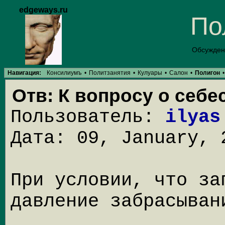
edgeways.ru
По
Обсужден
Навигация:
Консилиумъ
•
Политзанятия
•
Кулуары
•
Салон
•
Полигон
•
Отв: К вопросу о себе
Пользователь:
ilyas
Дата: 09, January, 
При условии, что за
давление забрасыван