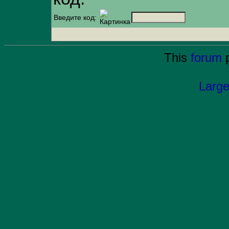
Введите код:
This
forum
p
Large