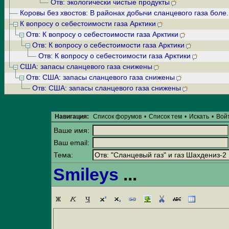
Отв: экологически чистые продукты
Коровы без хвостов: В районах добычи сланцевого газа боле.
К вопросу о себестоимости газа Арктики
Отв: К вопросу о себестоимости газа Арктики
Отв: К вопросу о себестоимости газа Арктики
Отв: К вопросу о себестоимости газа Арктики
США: запасы сланцевого газа снижены
Отв: США: запасы сланцевого газа снижены
Отв: США: запасы сланцевого газа снижены
Навигация:
Список форумов
•
Список тем
•
Искать
•
Вой
Ваше имя:
Ваш email:
Тема:
Smileys
...