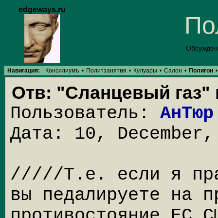
edgeways.ru
По
Обсужден
Навигация:
Консилиумъ
•
Политзанятия
•
Кулуары
•
Салон
•
Полигон
•
Отв: "Сланцевый газ" 
Пользователь:
АнТюр
Дата: 10, December,
/////Т.е. если я пр
вы педалируете на п
противостояние ЕС С