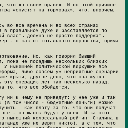
а, что «в своем праве». И по этой причине
втра «спустят на тормозах», что, впрочем,
сь во все времена и во всех странах
я в правильном духе и расставляется по
ой власть должна не просто поддержать
мер - отказ от тотального воровства, примат
ертвование. Но, как говорил бывший
л, пока не посадишь нескольких близких
. У нынешней политической верхушки все
еформа, либо совсем уж неприятные сценарии.
ыше крыши, другое дело, что она жутко
ь эту операцию лет так несколько назад,
на то, что все обойдется.
ту ни к чему не приведут: у нее уже и так
ы (в том числе - бюджетные деньги) можно
лучить - как плату за то, что они получат
 все - но шансы будут у всех. И за этот
то нынешний колоссальный рейтинг Сталина в
паганде уже не верит никто), а с тем, что