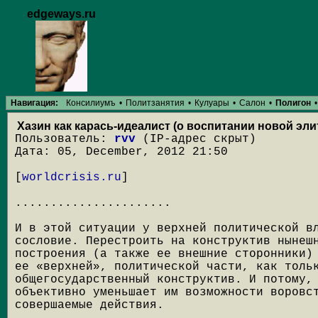
edgeways.ru
Навигация:
Консилиумъ
•
Политзанятия
•
Кулуары
•
Салон
•
Полигон
•
Хазин как карась-идеалист (о воспитании новой эли
Пользователь:
rvv
(IP-адрес скрыт)
Дата: 05, December, 2012 21:50
[
worldcrisis.ru
]
......................
И в этой ситуации у верхней политической в
сословие. Перестроить на конструктив нынеш
построения (а также ее внешние сторонники)
ее «верхней», политической части, как толь
общегосударственный конструктив. И потому,
объективно уменьшает им возможности воровс
совершаемые действия.