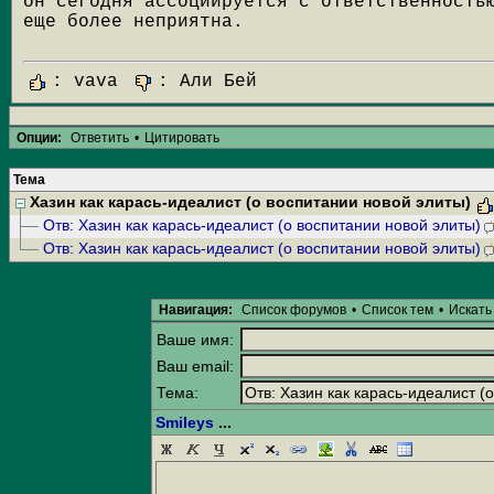
он сегодня ассоциируется с ответственность
еще более неприятна.
: vava
: Али Бей
Опции:
Ответить
•
Цитировать
Тема
Хазин как карась-идеалист (о воспитании новой элиты)
Отв: Хазин как карась-идеалист (о воспитании новой элиты)
Отв: Хазин как карась-идеалист (о воспитании новой элиты)
Навигация:
Список форумов
•
Список тем
•
Искать
Ваше имя:
Ваш email:
Тема:
Smileys
...