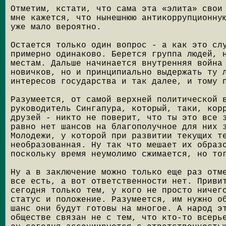
Отметим, кстати, что сама эта «элита» свои
мне кажется, что нынешнюю антикоррупционну
уже мало вероятно.
Остается только один вопрос - а как это сл
примерно одинаково. Берется группа людей, 
местам. Дальше начинается внутренняя война
новичков, но и принципиально выдержать ту 
интересов государства и так далее, и тому 
Разумеется, от самой верхней политической 
руководитель Сингапура, который, таки, кор
друзей - никто не поверит, что ты это все 
равно нет шансов на благополучное для них 
Молодежи, у которой при развитии текущих т
необразованная. Ну так что мешает их образ
поскольку время неумолимо сжимается, но то
Ну а в заключение можно только еще раз отм
все есть, а вот ответственности нет. Приви
сегодня только тем, у кого не просто ничег
статус и положение. Разумеется, им нужно о
шанс они будут готовы на многое. А народ э
обществе связан не с тем, что кто-то всерь