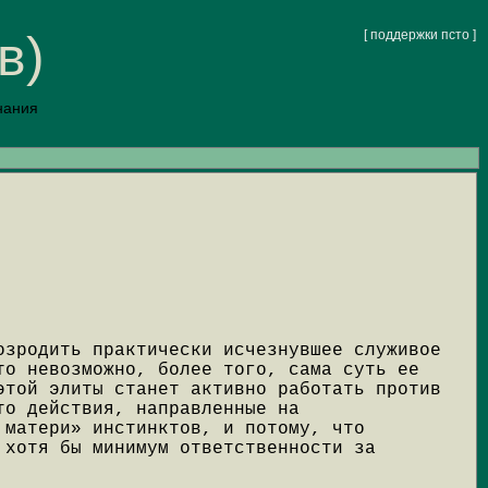
в)
[ поддержки псто ]
нания
озродить практически исчезнувшее служивое
то невозможно, более того, сама суть ее
этой элиты станет активно работать против
то действия, направленные на
 матери» инстинктов, и потому, что
 хотя бы минимум ответственности за