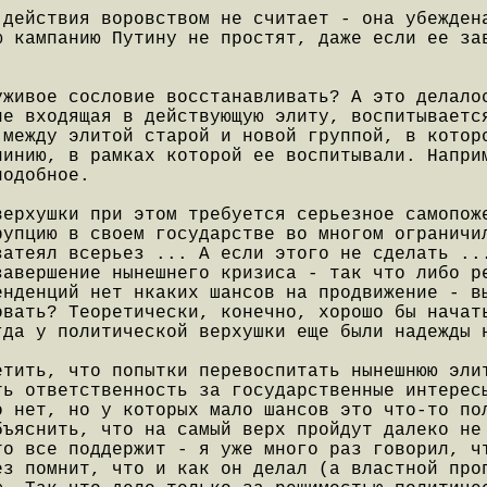
 действия воровством не считает - она убежден
ю кампанию Путину не простят, даже если ее за
уживое сословие восстанавливать? А это делало
не входящая в действующую элиту, воспитываетс
 между элитой старой и новой группой, в котор
линию, в рамках которой ее воспитывали. Напри
подобное.
верхушки при этом требуется серьезное самопож
рупцию в своем государстве во многом ограничи
затеял всерьез ... А если этого не сделать ..
завершение нынешнего кризиса - так что либо р
енденций нет нкаких шансов на продвижение - в
овать? Теоретически, конечно, хорошо бы начат
гда у политической верхушки еще были надежды 
етить, что попытки перевоспитать нынешнюю эли
ть ответственность за государственные интерес
о нет, но у которых мало шансов это что-то по
бъяснить, что на самый верх пройдут далеко не
то все поддержит - я уже много раз говорил, ч
ез помнит, что и как он делал (а властной про