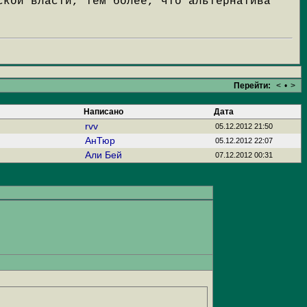
ской власти, тем более, что альтернатива
Перейти:
<
•
>
Написано
Дата
rvv
05.12.2012 21:50
АнТюр
05.12.2012 22:07
Али Бей
07.12.2012 00:31