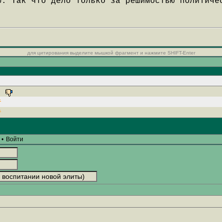
ю. Так что дело только за решимостью политиче
для цитирования выделите мышкой фрагмент и нажмите SHIFT-Enter
•
Войти