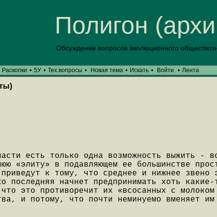
Полигон (архи
Обсуждение вопросов эволюционного обществоз
Раскопки
•
5У
•
Тех.вопросы
•
Новая тема
•
Искать
•
Войти
•
Лента
ты)
ласти есть только одна возможность выжить - в
нюю «элиту» в подавляющем ее большинстве прос
 приведут к тому, что среднее и нижнее звено 
ко последняя начнет предпринимать хоть какие-
 что это противоречит их «всосанных с молоком
тва, и потому, что почти неминуемо вменяет им