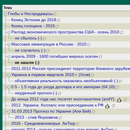
Тема
Глобы и Нострадамусы
Конец Эстонии до 2018
Конец голоцена - 2015
Распад экономического пространства США - осень 2010
не сбылось (-)
Массовая иммиграция в Россию - 2010
не случилось (-)
апрель 2009 - 1600 погибших мирных осетин
не нашли (-)
2011-2012 Россия присоединит территории ближнего зарубе
Украина в первом квартале 2010 г. (Усов)
объективная реальность оказалась необъективной (-)
0.5 - 1.5 года до ухода доллара и его империи (04.10)
неудачный прогноз (-)
До конца 2012 года нас посетят инопланетяне (andY),
2012. Украина. Коллапс или присоедиение к РФ
31.03.2013 Прогноз по Украине (Али Бей)
2013 - слив Януковеча
2016 - Средиземноморье. АнТюр
начало 2014 - пузырь сланцевого газа лопнет. АнТюр