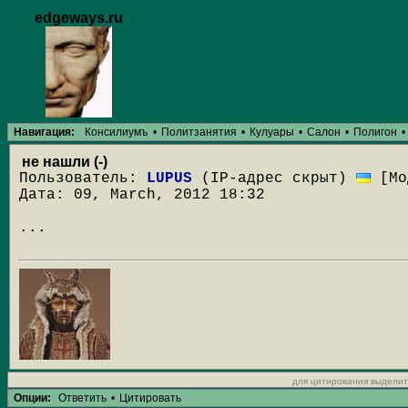
edgeways.ru
Навигация:
Консилиумъ
•
Политзанятия
•
Кулуары
•
Салон
•
Полигон
•
не нашли (-)
Пользователь:
LUPUS
(IP-адрес скрыт)
[Мо
Дата: 09, March, 2012 18:32
...
для цитирования выделит
Опции:
Ответить
•
Цитировать