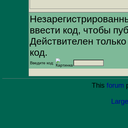
Незарегистрированн
ввести код, чтобы пу
Действителен только
код.
Введите код:
This
forum
p
Large